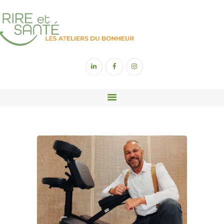
ACCUEIL
YOGA DU RIRE
SOPHROLOGIE
SONOTHÉRAPIE
RIGOLOGIE
CONTACT