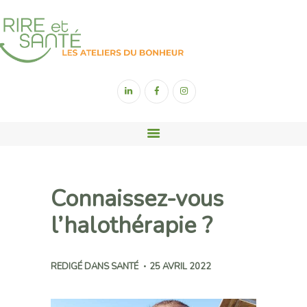
ACCUEIL
YOGA DU RIRE
SOPHROLOGIE
SONOTHÉRAPIE
Connaissez-vous
RIGOLOGIE
l’halothérapie ?
CONTACT
REDIGÉ DANS
SANTÉ
25 AVRIL 2022