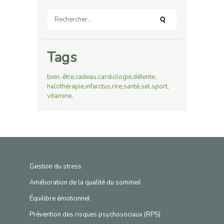
Rechercher :
Tags
bien-être
cadeau
cardiologie
détente
halothérapie
infarctus
rire
santé
sel
sport
vitamine
Gestion du stress
Amélioration de la qualité du sommeil
Équilibre émotionnel
Prévention des risques psychosociaux (RPS)