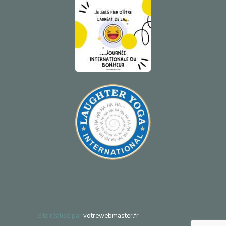
Site réalisé par
votrewebmaster.fr