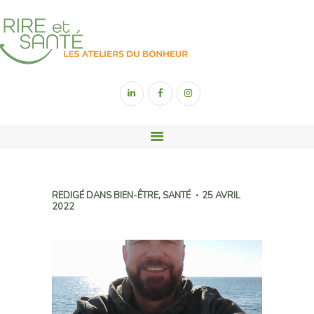
ACCUEIL
YOGA DU RIRE
SOPHROLOGIE
SONOTHÉRAPIE
REDIGÉ DANS
BIEN-ÊTRE
,
SANTÉ
25 AVRIL
2022
RIGOLOGIE
CONTACT