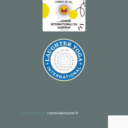
Site réalisé par
votrewebmaster.fr